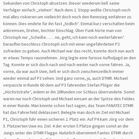
Sekunden von Christoph absetzen. Dieser wiederum ließ seine
Verfolger einfach „stehen“. Nach dem 2. Stopp wollte Christoph noch
mal alles riskieren um vielleicht doch noch den Rennsieg einfahren zu
können. Dies endete für ihn fast „tödlich“. Einmal kurz verschalten beim
anbremsen, Dreher, leichter Einschlag. Über Funk hörte man von
Christoph nur „Scheiße…… ne, geht, ich kann noch weiterfahren“.
Daraufhin beschloss Christoph sich mit einer ungefährdeten P2
zufrieden zu geben. Auch Michael war das recht, konnte doch nun auch
er etwas Tempo rausnehmen. Jörg legte eine furiose Aufholjagd an den
Tag. Konnte er sich doch nach und nach weiter nach vorne fahren. Ja,
vorne, da war auch Uwe, ließ er sich doch zwischenzeitlich immer
wieder einmal auf P3 sehen. Und ganz vorne, ja, auch DTMR. Michael
verpasste in Runde 60 dem auf P3 fahrenden Stefan Plöger die
„Höchststrafe“, indem er ihn 20Runden vor Schluss überrundete. Somit
waren nur noch Christoph und Michael einsam an der Spitze des Feldes
in einer Runde. Man könnte schon fast sagen, das Team FANATEC DTMR
hat das Fahrerfeld deklassiert. Belegte man doch im Ziel mit Michael
P1, Christoph fuhr einen sicheren 2. Platz ein. Auf P4 kam Jörg vor dem
5. Platzierten Uwe ins Ziel. 4 der ersten 5 Plätze gingen somit an die
Jungs unter der DTMR Flagge. Natürlich übernimmt Fantec DTMR durch