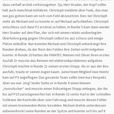
dazu verhalf an Didi vorbeizugehen. Tja, Herr Draxler, der Kopf sollte
halt auch manchmal mitfahren. Christoph meldete über Funk, das man
nun gas geben kann um sich vom Feld abzusetzen. Dies tat Christoph
mehr als Michael und so konnte er auf Michael aufschließen. Christoph
entschloss sich dann P2 erstmal zu halten. In Runde 5 kam dann wieder
Herr Draxler auf den Plan, der sich mit einem relativ unüberlegten
Überholvorgang gegen Christoph selbst ins aus schoss und einige
Plätze einbüßte. Nun konnten Michael und Christoph unbedrängt ihre
Runden drehen, da der Rest des Feldes ihre Zeiten nicht mitgehen
konnte. In Runde 10 hatten die FANATEC Mannen mit Oliver ihren ersten
Ausfall. Er musste das Rennen mit elektronikproblemen aufgeben.
Christoph machte in Runde 21 seinen ersten Stopp. Als er aus der Box
ausfuhr, traute er seinen Augen kaum. Juniorteam Mitglied Uwe Heintz
kam auf P3 angeflogen. Das gesamte Team zollte Uwe kurz Respekt.
Aber wo war Jörg? leider hatte er in Runde 8 einen kleinen
„Ausrutscher“ und musste einen frühzeitigen Stopp einlegen, der ihn
bis auf P19 zurückgeworfen hat. In Runde 32 verlor Karl in der schnellen
Schikane die Kontrolle über sein Fahrzeug und musste diesen Fehler
mit einem brennenden Motor bezahlen. Michael drehte unterdessen
unbeeindruckt seine Runden an der Spitze und konnte sich bis auf 8