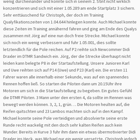
wenig durcheinander und konnte sich in seinem 2. Stint nicht wirklich
konzentrieren und sich mit einer 1.05.289 am ende Startplatz 3 sichern.
Sehr enttäuschend für Christoph, der doch im Training
Qualyfikationszeiten von 1.04.644 hinlegen konnte. Auch Michael konnte
diese Zeiten im Training annähernd fahren und ging am Ende des Qualys
zusammen mit Jörg auf eine nun doch freie Strecke. Michael konnte
sich noch ein wenig verbessern und fuhr 1.05.001, dies sollte
letztendlich für die Pole reichen. Auf P2 reihte sich Newcommer Didi
Draxler im DTMR Sandwich ein. Jörg, der die Strecke überhaupt nicht
leiden kann belegte P8 in der Startaufstellung. Unsere Junioren Karl
und Uwe reihten sich auf P14 (Uwe) und P23 (Karl) ein. Die ersten 11
Fahrer waren alle innerhalb einer Sekunde, was auf ein spannendes
Rennen hoffen ließ. So starten die Piloten dann um 20.15Uhr ihre
Motoren um sich in die Startaufstellung zu begeben. Ein gutes Gefühl
die DTMR Piloten. 3 Mann unter den ersten 4, da sollte im Rennen was
bewegt werden können. 3, 2, 1, grün…. Die Motoren heulten auf, die
Reifen quitschten und 23 Lambos machten sich auf in den Kampf.
Michael konnte seine Pole verteidigen und absolvierte seine erste
Runde recht wackelig mit den doch sehr kalten Reifen auch kein
Wunder. Bereits in Kurve 3 fuhr ihm dann ein etwas übermotivierter Didi
Draxler ins Heck, was Michael nur ein wenig versetzte, Christoph jedoch