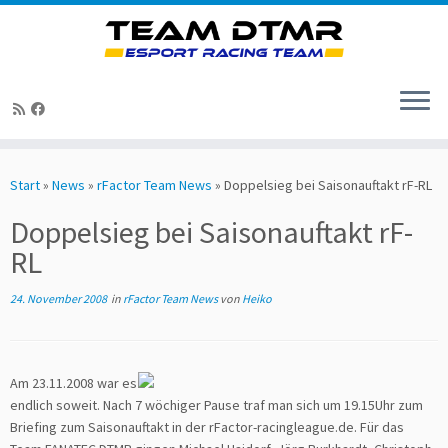
Zum
Inhalt
Start
»
News
»
rFactor Team News
»
Doppelsieg bei Saisonauftakt rF-RL
springen
Doppelsieg bei Saisonauftakt rF-
RL
24. November 2008
in
rFactor Team News
von
Heiko
Am 23.11.2008 war es
endlich soweit. Nach 7 wöchiger Pause traf man sich um 19.15Uhr zum
Briefing zum Saisonauftakt in der rFactor-racingleague.de. Für das