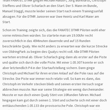
Team FANATEC DTMR gingen Michael Haidorf, Jörg Burkhardt, Christoph
Steffens und Oliver Scharlach an den Start. Der 5. Mann im Bunde,
Manuel Staggl, musste leider seinen Start nach einem Trainingsunfall
absagen. Für die DTMR Junioren war Uwe Heintz und Karl Maier am
Start.
Schon im Training zeigte sich, das die FANATEC DTMR Piloten wohl eher
vorne mitmischen würden. So startete man um 19.30Uhr recht
zuversichtlich in das 45Minuten dauernde und auf 15 Runden
beschränkte Qualy. Wie nicht anders zu erwarten war die kurze Strecke
von OldringPark zu beginn des Qualys recht voll. Alle DTMR Piloten
warteten erstmal ab. Oliver Scharlach ging dann als erster auf die Piste
und quälte sich durch die volle Piste. Mit einer 1.05.307 konnte er sich
aber letztendlich P4 in der Startaufstellung sichern. Dann ginge
Christoph und Michael für ihren ersten Anlauf auf die Pole raus auf die
Strecke. Die Piste war immer noch relativ voll. So kam es dann, das
Christoph im Verkehr stecken blieb und seinen ersten Versuch sogar
abbrechen musste. Nun war seine Strategie ein wenig durcheinander.
Musste er nun doch einen Qualy Stint von 10Runden fahren. Michael
hingegen kam gut durch seinen 1. Stint und sicherte sich mit einer doch
enttäuschenden 1.05.133 die provisorische Pole. Christoph war ein