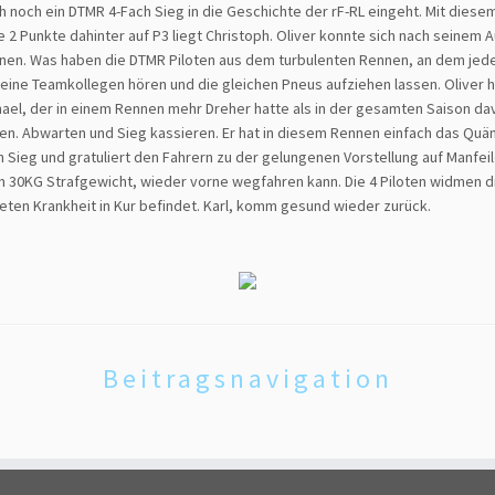
 noch ein DTMR 4-Fach Sieg in die Geschichte der rF-RL eingeht. Mit diese
e 2 Punkte dahinter auf P3 liegt Christoph. Oliver konnte sich nach seinem Au
en. Was haben die DTMR Piloten aus dem turbulenten Rennen, an dem jede
f seine Teamkollegen hören und die gleichen Pneus aufziehen lassen. Olive
ael, der in einem Rennen mehr Dreher hatte als in der gesamten Saison da
agen. Abwarten und Sieg kassieren. Er hat in diesem Rennen einfach das Q
h Sieg und gratuliert den Fahrern zu der gelungenen Vorstellung auf Manfei
ch 30KG Strafgewicht, wieder vorne wegfahren kann. Die 4 Piloten widmen d
teten Krankheit in Kur befindet. Karl, komm gesund wieder zurück.
Beitragsnavigation