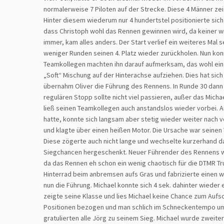
normalerweise 7 Piloten auf der Strecke. Diese 4 Männer zeig
Hinter diesem wiederum nur 4 hundertstel positionierte sich 
dass Christoph wohl das Rennen gewinnen wird, da keiner wir
immer, kam alles anders. Der Start verlief ein weiteres Mal s
weniger Runden seinen 4. Platz wieder zurückholen. Nun konn
Teamkollegen machten ihn darauf aufmerksam, das wohl ein Re
„Soft“ Mischung auf der Hinterachse aufziehen. Dies hat sic
übernahm Oliver die Führung des Rennens. In Runde 30 dann 
regulären Stopp sollte nicht viel passieren, außer das Mich
ließ seinen Teamkollegen auch anstandslos wieder vorbei.
hatte, konnte sich langsam aber stetig wieder weiter nach vor
und klagte über einen heißen Motor. Die Ursache war seinen
Diese zögerte auch nicht lange und wechselte kurzerhand da
Siegchancen hergeschenkt. Neuer Führender des Rennens war
da das Rennen eh schon ein wenig chaotisch für die DTMR T
Hinterrad beim anbremsen aufs Gras und fabrizierte einen 
nun die Führung. Michael konnte sich 4 sek. dahinter wieder
zeigte seine Klasse und lies Michael keine Chance zum Aufs
Positionen bezogen und man schlich im Schneckentempo um di
gratulierten alle Jörg zu seinem Sieg. Michael wurde zweiter