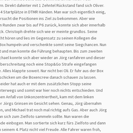
n. Direkt dahinter mit 1 Zehntel Rückstand fand sich Oliver.
4 Startplätze in DTMR Händen. Man war sich eigentlich einig,
ersucht die Positionen ins Ziel zu bekommen. Aber wie
ten Runden zwar bis auf P6 zurück, konnte sich aber innerhalb
k. Christoph drehte sich wie er meinte grundlos. Seine
cht hören und lies im Gegensatz zu seinen Kollegen die
ie Box humpeln und verschenkte somit seine Siegchancen. Nun
att und man konnte die Führung behaupten. Bis zum zweiten
ichael konnte sich aber wieder an Jörg ranfahren und dieser
süberschreitung noch eine Stop&Go Strafe eingefangen
lles klappte soweit. Nur nicht bei Oli. Er fuhr aus der Box
u schicken um die Boxencrew danach schauen zu lassen.
leider hat auch er mit dem zusätzlichen Stopp seine
nterwegs und somit war hier noch nichts entschieden. Und
n Anfall von Unkonzentriertheit, kam mit dem linken
er Jörgs Grinsen im Gesicht sehen. Genau, Jörg übernahm
, und Michael trat noch mal richtig aufs Gas. Aber auch Jörg
n sich zum Zielfoto sammeln sollte. Nun waren die
de einbogen. Man sortierte sich kurz fürs Zielfoto und dann
seinem 4. Platz nicht viel Freude. Alle Fahrer waren froh,