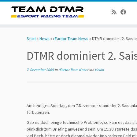
Zum
Inhalt
Start
»
News
»
rFactor Team News
»
DTMR dominiert 2. Saisonl
springen
DTMR dominiert 2. Sais
7. Dezember 2008
in
rFactor Team News
von
Heiko
Am heutigen Sonntag, den 7.Dezember stand der 2. Saisonlau
Turbulenzen.
Gab es doch einige technische Probleme, so kam es, das sic
pünktlich zum Briefing anwesend sein. Um 19.30 startete das
viel Pech, hätte er doch diesmal wieder im vorderen Feld mi