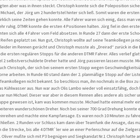
ten aber was in ihnen steckt. Christoph konnte sich die Poleposition sicher
Michael, der Jörg um 2 hundertstel hinter sich ließ. Somit waren die ersten 
klich seine Zeiten gehen konnte. Alle Fahrer waren sich einig, dass man v
ehr ruhig. DTMR konnte die ersten 4 Positionen halten. Jörg fiel in den ers
ten sich alle 4 Fahrer vom Feld absetzen. In Runde 27 dann der erste Schoc
ifen geplatzt sei. Nun gut, Christoph wollte auf seine Teamkollegen ja ni
h leider im Rennen gerächt und Christoph musste als „Dreirad“ zurück in d
die ersten regulären Stopps für die anderen DTMR Fahrer. Alles verlief gl
ael 2 selbstverschuldete Dreher hatte und Jörg passieren lassen musste. M
 Auch Christoph, der sich bei seinem ersten Stopp wegen Geschwindigkeit
ne arbeiten. In Runde 60 stand dann der 2. planmäßige Stopp auf der Liste. A
 Teamkollegen nicht bekannt. So beschloss man, ihn nochmals in die Box z
s Kühlwasser aus. Nun war auch Olis Lambo wieder voll einsatzfähig, doch 
 nun Michael. Dieser war aber in diesem Rennen alles andere als sicher u
ruppe gewesen ist, kam was kommen musste. Michael hatte einmal mehr eine
weiteren wunderschönen Dreher. Noch bei seiner 700 Grad Drehung konnte 
 einreihen und machte eine Kampfansage. Es waren noch 10 Minuten zu fahren
chließen. 2 Runden vor Schluss kam dann über Teamfunk die Ansage, das ma
e Strecke, bis alle 4 DTMR`ler wie an einer Perlenschnur auf die Zielgera
. Oliver mußte sich mit P3 begnügen und Siegkanidat Nr.1 Christoph hatte an 