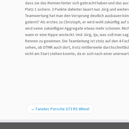
dass sie das Rennen hinter sich gebracht haben und das auch
Platz 1 sichern. 3 Punkte dahinter lauert nun Jörg und weiter
Teamwertung hat man den Vorsprung deutlich ausbauen könn
gelernt? Als erstes zu Christoph, er wird wohl zukünftig au
wird seine zukünftigen Aggregate etwas mehr schonen. Mich
wann er eine Kippe ansteckt. Und Jörg, tja, was soll man s
Rennen zu gewinnen. Die Teamleitung ist stolz auf den 4-Fac
sehen, ob DTMR auch dort, trotz mittlerweile durchschnittli
nicht am Start stehen konnte, da er sich nach einer unerwar
←
Fanatec Porsche GT3 RS Wheel