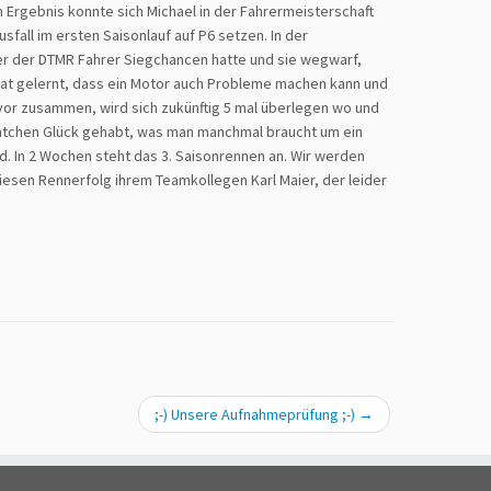
m Ergebnis konnte sich Michael in der Fahrermeisterschaft
sfall im ersten Saisonlauf auf P6 setzen. In der
r der DTMR Fahrer Siegchancen hatte und sie wegwarf,
r hat gelernt, dass ein Motor auch Probleme machen kann und
vor zusammen, wird sich zukünftig 5 mal überlegen wo und
uäntchen Glück gehabt, was man manchmal braucht um ein
ld. In 2 Wochen steht das 3. Saisonrennen an. Wir werden
iesen Rennerfolg ihrem Teamkollegen Karl Maier, der leider
;-) Unsere Aufnahmeprüfung ;-)
→