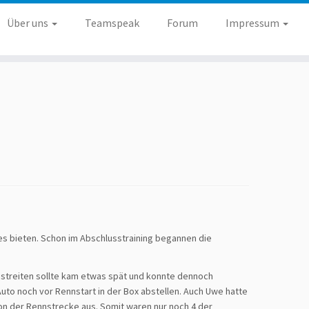
Über uns
Teamspeak
Forum
Impressum
es bieten. Schon im Abschlusstraining begannen die
bestreiten sollte kam etwas spät und konnte dennoch
uto noch vor Rennstart in der Box abstellen. Auch Uwe hatte
von der Rennstrecke aus. Somit waren nur noch 4 der