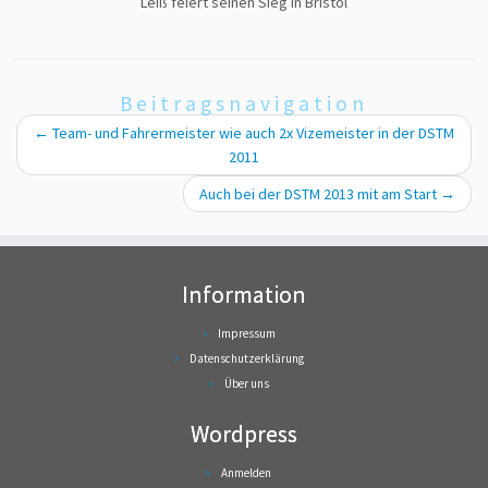
Leiß feiert seinen Sieg in Bristol
Beitragsnavigation
←
Team- und Fahrermeister wie auch 2x Vizemeister in der DSTM
2011
Auch bei der DSTM 2013 mit am Start
→
Information
Impressum
Datenschutzerklärung
Über uns
Wordpress
Anmelden