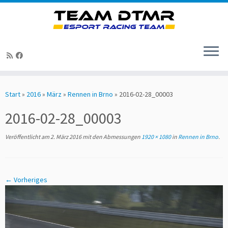
Zum
Inhalt
Start
»
2016
»
März
»
Rennen in Brno
»
2016-02-28_00003
springen
2016-02-28_00003
Veröffentlicht am
2. März 2016
mit den Abmessungen
1920 × 1080
in
Rennen in Brno
.
← Vorheriges