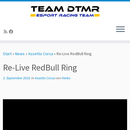
Zum
Inhalt
Start
»
News
»
Assetto Corsa
»
Re-Live RedBull Ring
springen
Re-Live RedBull Ring
2. September 2016
in
Assetto Corsa
von
Heiko