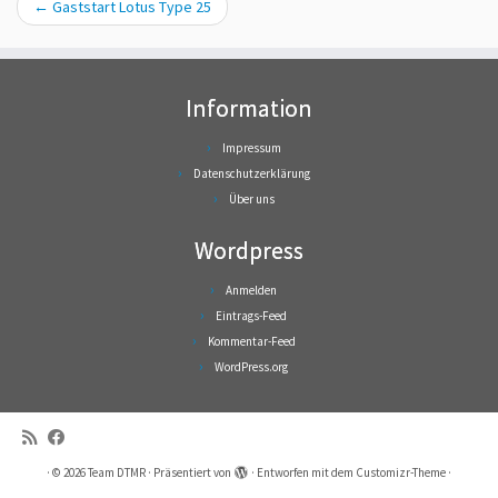
←
Gaststart Lotus Type 25
Information
Impressum
Datenschutzerklärung
Über uns
Wordpress
Anmelden
Eintrags-Feed
Kommentar-Feed
WordPress.org
·
© 2026
Team DTMR
·
Präsentiert von
·
Entworfen mit dem
Customizr-Theme
·