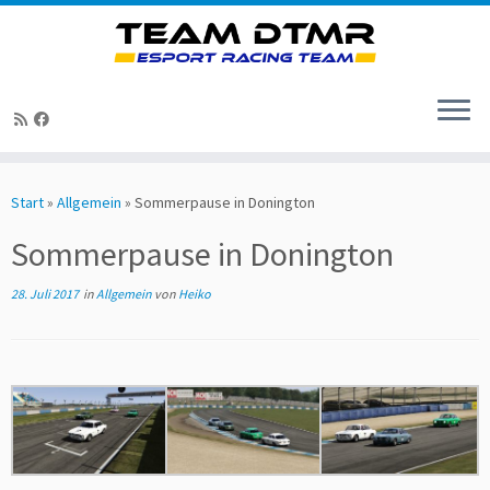
Zum
Inhalt
Start
»
Allgemein
»
Sommerpause in Donington
springen
Sommerpause in Donington
28. Juli 2017
in
Allgemein
von
Heiko