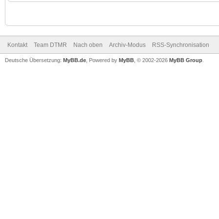
Kontakt
Team DTMR
Nach oben
Archiv-Modus
RSS-Synchronisation
Deutsche Übersetzung:
MyBB.de
, Powered by
MyBB
, © 2002-2026
MyBB Group
.