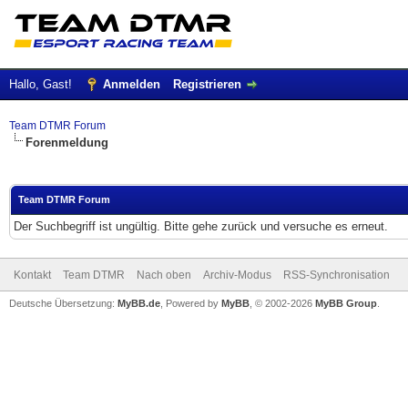
Hallo, Gast!
Anmelden
Registrieren
Team DTMR Forum
Forenmeldung
Team DTMR Forum
Der Suchbegriff ist ungültig. Bitte gehe zurück und versuche es erneut.
Kontakt
Team DTMR
Nach oben
Archiv-Modus
RSS-Synchronisation
Deutsche Übersetzung:
MyBB.de
, Powered by
MyBB
, © 2002-2026
MyBB Group
.