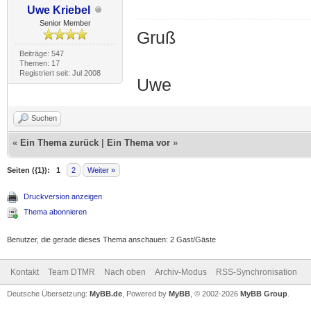
Uwe Kriebel
Senior Member
Gruß
Beiträge: 547
Themen: 17
Registriert seit: Jul 2008
Uwe
Suchen
«
Ein Thema zurück
|
Ein Thema vor
»
Seiten ({1}):
1
2
Weiter »
Druckversion anzeigen
Thema abonnieren
Benutzer, die gerade dieses Thema anschauen: 2 Gast/Gäste
Kontakt
Team DTMR
Nach oben
Archiv-Modus
RSS-Synchronisation
Deutsche Übersetzung:
MyBB.de
, Powered by
MyBB
, © 2002-2026
MyBB Group
.