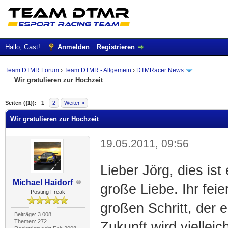
Hallo, Gast!
Anmelden
Registrieren
Team DTMR Forum
›
Team DTMR - Allgemein
›
DTMRacer News
Wir gratulieren zur Hochzeit
 im Durchschnitt
Seiten ({1}):
1
2
Weiter »
Wir gratulieren zur Hochzeit
19.05.2011, 09:56
Lieber Jörg, dies is
Michael Haidorf
große Liebe. Ihr fei
Posting Freak
großen Schritt, der 
Beiträge: 3.008
Themen: 272
Zukunft wird viellei