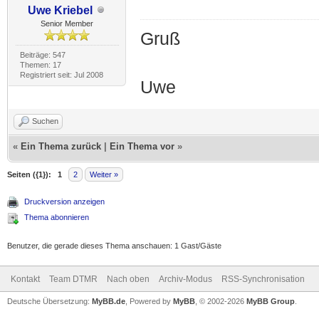
Uwe Kriebel
Senior Member
Gruß
Beiträge: 547
Themen: 17
Registriert seit: Jul 2008
Uwe
Suchen
«
Ein Thema zurück
|
Ein Thema vor
»
Seiten ({1}):
1
2
Weiter »
Druckversion anzeigen
Thema abonnieren
Benutzer, die gerade dieses Thema anschauen: 1 Gast/Gäste
Kontakt
Team DTMR
Nach oben
Archiv-Modus
RSS-Synchronisation
Deutsche Übersetzung:
MyBB.de
, Powered by
MyBB
, © 2002-2026
MyBB Group
.