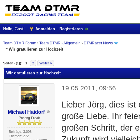
Hallo, Gast!
Anmelden
Registrieren
Team DTMR Forum
›
Team DTMR - Allgemein
›
DTMRacer News
Wir gratulieren zur Hochzeit
 im Durchschnitt
Seiten ({1}):
1
2
Weiter »
Wir gratulieren zur Hochzeit
19.05.2011, 09:56
Lieber Jörg, dies is
Michael Haidorf
große Liebe. Ihr fei
Posting Freak
großen Schritt, der 
Beiträge: 3.008
Themen: 272
Zukunft wird viellei