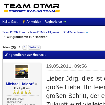
Hallo, Gast!
Anmelden
Registrieren
Team DTMR Forum
›
Team DTMR - Allgemein
›
DTMRacer News
Wir gratulieren zur Hochzeit
 im Durchschnitt
Seiten ({1}):
1
2
Weiter »
Wir gratulieren zur Hochzeit
19.05.2011, 09:56
Lieber Jörg, dies is
Michael Haidorf
große Liebe. Ihr fei
Posting Freak
großen Schritt, der 
Beiträge: 3.008
Themen: 272
Zukunft wird viellei