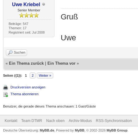
Uwe Kriebel
Senior Member
Gruß
Beiträge: 547
Themen: 17
Registriert seit: Jul 2008
Uwe
Suchen
«
Ein Thema zurück
|
Ein Thema vor
»
Seiten ({1}):
1
2
Weiter »
Druckversion anzeigen
Thema abonnieren
Benutzer, die gerade dieses Thema anschauen: 1 Gast/Gäste
Kontakt
Team DTMR
Nach oben
Archiv-Modus
RSS-Synchronisation
Deutsche Übersetzung:
MyBB.de
, Powered by
MyBB
, © 2002-2026
MyBB Group
.