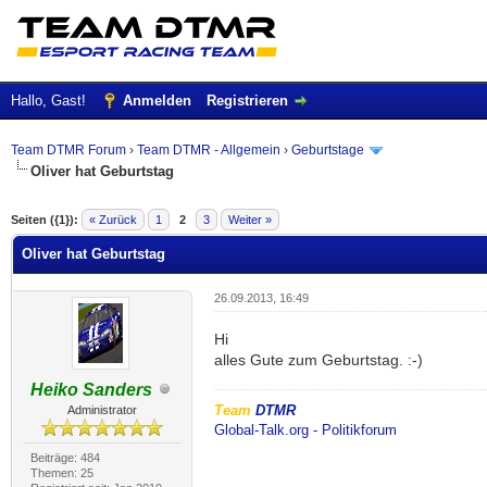
Hallo, Gast!
Anmelden
Registrieren
Team DTMR Forum
›
Team DTMR - Allgemein
›
Geburtstage
Oliver hat Geburtstag
 im Durchschnitt
Seiten ({1}):
« Zurück
1
2
3
Weiter »
Oliver hat Geburtstag
26.09.2013, 16:49
Hi
alles Gute zum Geburtstag. :-)
Heiko Sanders
Team
DTMR
Administrator
Global-Talk.org - Politikforum
Beiträge: 484
Themen: 25