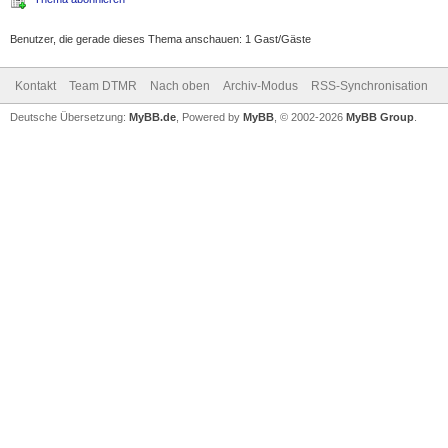
Benutzer, die gerade dieses Thema anschauen: 1 Gast/Gäste
Kontakt
Team DTMR
Nach oben
Archiv-Modus
RSS-Synchronisation
Deutsche Übersetzung:
MyBB.de
, Powered by
MyBB
, © 2002-2026
MyBB Group
.