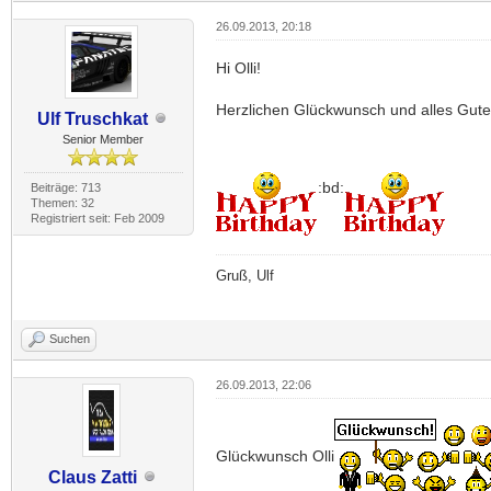
26.09.2013, 20:18
Hi Olli!
Herzlichen Glückwunsch und alles Gute
Ulf Truschkat
Senior Member
:bd:
Beiträge: 713
Themen: 32
Registriert seit: Feb 2009
Gruß, Ulf
Suchen
26.09.2013, 22:06
Glückwunsch Olli
Claus Zatti