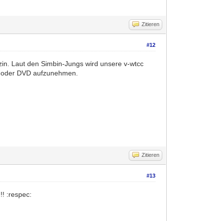
Zitieren
#12
n. Laut den Simbin-Jungs wird unsere v-wtcc
deo oder DVD aufzunehmen.
Zitieren
#13
!! :respec: