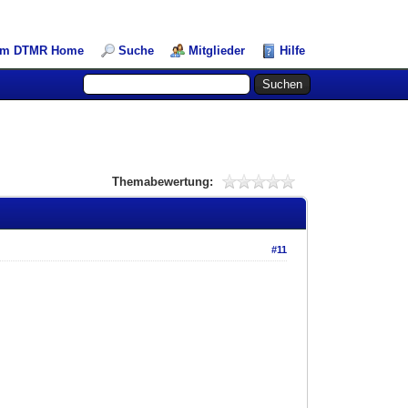
am DTMR Home
Suche
Mitglieder
Hilfe
Themabewertung:
#11