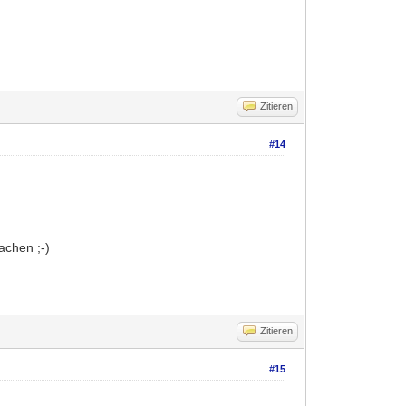
Zitieren
#14
achen ;-)
Zitieren
#15