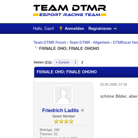
Hallo, Gast!
Anmelden
Registrieren
Team DTMR Forum
›
Team DTMR - Allgemein
›
DTMRacer Ne
FIIINALE OHO; FINALE OHOHO
0 Bewertung(en) - 0 im Durchschnitt
1
2
3
4
5
Seiten ({1}):
« Zurück
1
2
FIIINALE OHO; FINALE OHOHO
20.05.2008, 07:39
schöne Bilder, aber
Friedrich Ladits
Senior Member
Beiträge: 268
Themen: 52