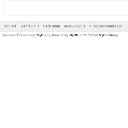
Kontakt
Team DTMR
Nach oben
Archiv-Modus
RSS-Synchronisation
Deutsche Übersetzung:
MyBB.de
, Powered by
MyBB
, © 2002-2026
MyBB Group
.