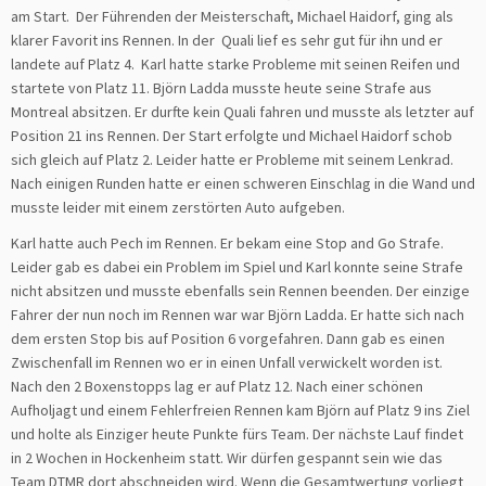
am Start. Der Führenden der Meisterschaft, Michael Haidorf, ging als
klarer Favorit ins Rennen. In der Quali lief es sehr gut für ihn und er
landete auf Platz 4. Karl hatte starke Probleme mit seinen Reifen und
startete von Platz 11. Björn Ladda musste heute seine Strafe aus
Montreal absitzen. Er durfte kein Quali fahren und musste als letzter auf
Position 21 ins Rennen. Der Start erfolgte und Michael Haidorf schob
sich gleich auf Platz 2. Leider hatte er Probleme mit seinem Lenkrad.
Nach einigen Runden hatte er einen schweren Einschlag in die Wand und
musste leider mit einem zerstörten Auto aufgeben.
Karl hatte auch Pech im Rennen. Er bekam eine Stop and Go Strafe.
Leider gab es dabei ein Problem im Spiel und Karl konnte seine Strafe
nicht absitzen und musste ebenfalls sein Rennen beenden. Der einzige
Fahrer der nun noch im Rennen war war Björn Ladda. Er hatte sich nach
dem ersten Stop bis auf Position 6 vorgefahren. Dann gab es einen
Zwischenfall im Rennen wo er in einen Unfall verwickelt worden ist.
Nach den 2 Boxenstopps lag er auf Platz 12. Nach einer schönen
Aufholjagt und einem Fehlerfreien Rennen kam Björn auf Platz 9 ins Ziel
und holte als Einziger heute Punkte fürs Team. Der nächste Lauf findet
in 2 Wochen in Hockenheim statt. Wir dürfen gespannt sein wie das
Team DTMR dort abschneiden wird. Wenn die Gesamtwertung vorliegt