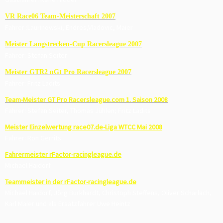
VR Race06 Team-Meisterschaft 2007
Fahrer :Laurinowski, Endres,Vladovic, Maier
Meister Langstrecken-Cup Racersleague 2007
Fahrer: Stefan Seiter
Meister GTR2 nGt Pro Racersleague 2007
Fahrer: Fritz Ladits
Team-Meister GT Pro Racersleague.com 1. Saison 2008
Fahrer: Stefan Seiter, Thomas Jühlen; Fritz Ladits
Meister Einzelwertung race07.de-Liga WTCC Mai 2008
Fahrer: Ron Gerrits
Fahrermeister rFactor-racingleague.de
Michael Haidorf
Teammeister in der rFactor-racingleague.de
Michael Haidorf, Jörg Burkhardt, Christoph Steffens, Oliver Scharlach,
Karl Maier und als Ersatzfahrer Uwe Heintz