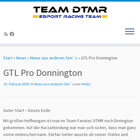
Zum
Inhalt
Start
»
News
»
News aus anderen Sim`s
»
GTL Pro Donnington
springen
GTL Pro Donnington
16. Februar 2009
in
News aus anderen Sim`s
von
Heiko
Guter Start – böses Ende
Mit großen Hoffnungen ist man im Team Fanatec DTMR nach Donington
gekommen. Auf der Kurzanbindung war man sich sicher, dass man ganz
vorne mitmischen kann. Stefan Seiter wusste ob seiner Stärke und