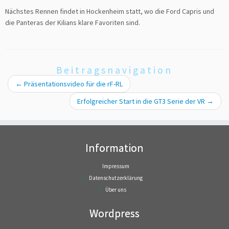
Nächstes Rennen findet in Hockenheim statt, wo die Ford Capris und
die Panteras der Kilians klare Favoriten sind.
Beitragsnavigation
←
Präsentationsvideo für die rF-RL
Erfolgreicher Start in die GT3 Serie der VR
→
Information
Impressum
Datenschutzerklärung
Über uns
Wordpress