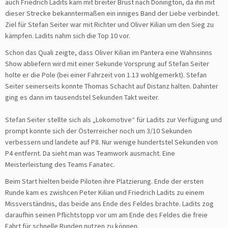
auch Friedrich Ladits kam mit breiter Brust nach Donington, da ihn mit
dieser Strecke bekanntermaßen ein inniges Band der Liebe verbindet.
Ziel für Stefan Seiter war mit Richter und Oliver Kilian um den Sieg zu
kämpfen. Ladits nahm sich die Top 10 vor.
Schon das Quali zeigte, dass Oliver Kilian im Pantera eine Wahnsinns
Show abliefern wird mit einer Sekunde Vorsprung auf Stefan Seiter
holte er die Pole (bei einer Fahrzeit von 1.13 wohlgemerkt). Stefan
Seiter seinerseits konnte Thomas Schacht auf Distanz halten. Dahinter
ging es dann im tausendstel Sekunden Takt weiter.
Stefan Seiter stellte sich als „Lokomotive“ für Ladits zur Verfügung und
prompt konnte sich der Österreicher noch um 3/10 Sekunden
verbessern und landete auf P8. Nur wenige hundertstel Sekunden von
P4 entfernt. Da sieht man was Teamwork ausmacht. Eine
Meisterleistung des Teams Fanatec.
Beim Start hielten beide Piloten ihre Platzierung. Ende der ersten
Runde kam es zwishcen Peter Kilian und Friedrich Ladits zu einem
Missverständnis, das beide ans Ende des Feldes brachte. Ladits zog
daraufhin seinen Pflichtstopp vor um am Ende des Feldes die freie
Fahrt für schnelle Runden nutzen zu können.