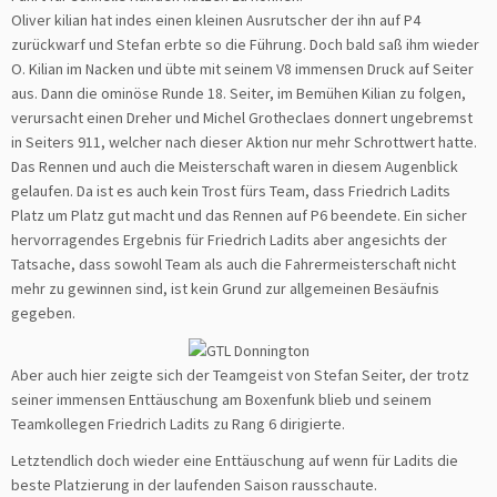
Oliver kilian hat indes einen kleinen Ausrutscher der ihn auf P4
zurückwarf und Stefan erbte so die Führung. Doch bald saß ihm wieder
O. Kilian im Nacken und übte mit seinem V8 immensen Druck auf Seiter
aus. Dann die ominöse Runde 18. Seiter, im Bemühen Kilian zu folgen,
verursacht einen Dreher und Michel Grotheclaes donnert ungebremst
in Seiters 911, welcher nach dieser Aktion nur mehr Schrottwert hatte.
Das Rennen und auch die Meisterschaft waren in diesem Augenblick
gelaufen. Da ist es auch kein Trost fürs Team, dass Friedrich Ladits
Platz um Platz gut macht und das Rennen auf P6 beendete. Ein sicher
hervorragendes Ergebnis für Friedrich Ladits aber angesichts der
Tatsache, dass sowohl Team als auch die Fahrermeisterschaft nicht
mehr zu gewinnen sind, ist kein Grund zur allgemeinen Besäufnis
gegeben.
Aber auch hier zeigte sich der Teamgeist von Stefan Seiter, der trotz
seiner immensen Enttäuschung am Boxenfunk blieb und seinem
Teamkollegen Friedrich Ladits zu Rang 6 dirigierte.
Letztendlich doch wieder eine Enttäuschung auf wenn für Ladits die
beste Platzierung in der laufenden Saison rausschaute.