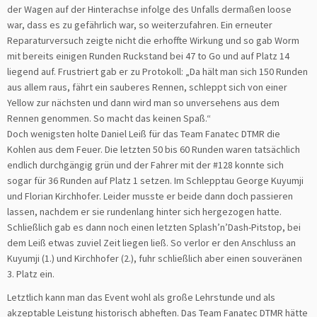
der Wagen auf der Hinterachse infolge des Unfalls dermaßen loose
war, dass es zu gefährlich war, so weiterzufahren. Ein erneuter
Reparaturversuch zeigte nicht die erhoffte Wirkung und so gab Worm
mit bereits einigen Runden Ruckstand bei 47 to Go und auf Platz 14
liegend auf. Frustriert gab er zu Protokoll: „Da hält man sich 150 Runden
aus allem raus, fährt ein sauberes Rennen, schleppt sich von einer
Yellow zur nächsten und dann wird man so unversehens aus dem
Rennen genommen. So macht das keinen Spaß.“
Doch wenigsten holte Daniel Leiß für das Team Fanatec DTMR die
Kohlen aus dem Feuer. Die letzten 50 bis 60 Runden waren tatsächlich
endlich durchgängig grün und der Fahrer mit der #128 konnte sich
sogar für 36 Runden auf Platz 1 setzen. Im Schlepptau George Kuyumji
und Florian Kirchhofer. Leider musste er beide dann doch passieren
lassen, nachdem er sie rundenlang hinter sich hergezogen hatte.
Schließlich gab es dann noch einen letzten Splash’n’Dash-Pitstop, bei
dem Leiß etwas zuviel Zeit liegen ließ. So verlor er den Anschluss an
Kuyumji (1.) und Kirchhofer (2.), fuhr schließlich aber einen souveränen
3. Platz ein.
Letztlich kann man das Event wohl als große Lehrstunde und als
akzeptable Leistung historisch abheften. Das Team Fanatec DTMR hätte