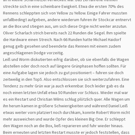
streckte sich in eine scheinbare Ewigkeit. Etwa die ersten 70% des
Rennens schleppten sich von Yellow zu Yellow. Einige Fahrer mussten
unfallbedingt aufgeben, andere wiederum fuhren ihr Stockcar entnervt
an die Box und stiegen aus, um sich diese Orgie nicht weiter anzutun.
Oliver Scharlach strich bereits nach 22 Runden die Segel. Ihm spielte
die Hardware einen Streich. Nach 66 Runden hatte Michael Haidorf
genug gelb gesehen und beendete das Rennen mit einem zudem
angeschlagenen Dodge vorzeitig.
Leiß und Worm diskutierten eifrig darüber, ob sie ebenfalls die Wagen
abstellen oder doch noch auf längere Grünphasen hoffen sollten. Für
eine Aufgabe lagen sie jedoch zu gut positioniert – fuhren sie doch
zeitweilig in den Top5. Also entschlossen sie sich weiterzufahren. Eine
Tendenz zu mehr Grün war ja auch erkennbar. Doch leider gab es da
noch einen letzten Unfall etwa 50 Runden vor Schluss. Wieder mal war
es ein Restart und Christian Wilms schlug plötzlich quer. Alle Wagen um
ihn herum kamen in größere Schwierigkeiten und während Daniel Leiß
etwas weiter vorn platziert noch durchkam, konnte Robert Worm nicht
mehr ausweichen und wurde Opfer des kleinen Big One. Er schleppt
den Wagen noch an die Box, ließ reparieren und fuhr wieder hinaus.
Beim erneuten und letzten Restart musste er jedoch feststellen, dass