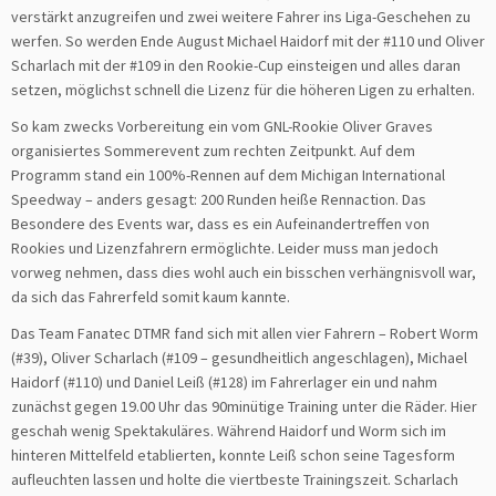
verstärkt anzugreifen und zwei weitere Fahrer ins Liga-Geschehen zu
werfen. So werden Ende August Michael Haidorf mit der #110 und Oliver
Scharlach mit der #109 in den Rookie-Cup einsteigen und alles daran
setzen, möglichst schnell die Lizenz für die höheren Ligen zu erhalten.
So kam zwecks Vorbereitung ein vom GNL-Rookie Oliver Graves
organisiertes Sommerevent zum rechten Zeitpunkt. Auf dem
Programm stand ein 100%-Rennen auf dem Michigan International
Speedway – anders gesagt: 200 Runden heiße Rennaction. Das
Besondere des Events war, dass es ein Aufeinandertreffen von
Rookies und Lizenzfahrern ermöglichte. Leider muss man jedoch
vorweg nehmen, dass dies wohl auch ein bisschen verhängnisvoll war,
da sich das Fahrerfeld somit kaum kannte.
Das Team Fanatec DTMR fand sich mit allen vier Fahrern – Robert Worm
(#39), Oliver Scharlach (#109 – gesundheitlich angeschlagen), Michael
Haidorf (#110) und Daniel Leiß (#128) im Fahrerlager ein und nahm
zunächst gegen 19.00 Uhr das 90minütige Training unter die Räder. Hier
geschah wenig Spektakuläres. Während Haidorf und Worm sich im
hinteren Mittelfeld etablierten, konnte Leiß schon seine Tagesform
aufleuchten lassen und holte die viertbeste Trainingszeit. Scharlach