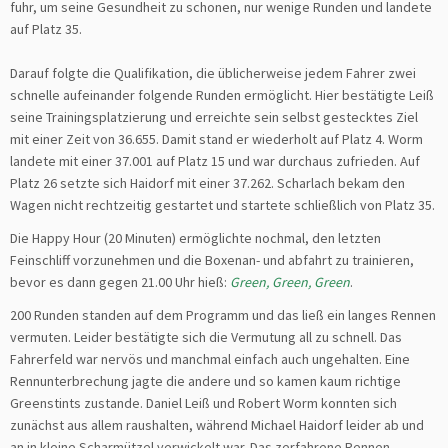
fuhr, um seine Gesundheit zu schonen, nur wenige Runden und landete
auf Platz 35.
Darauf folgte die Qualifikation, die üblicherweise jedem Fahrer zwei
schnelle aufeinander folgende Runden ermöglicht. Hier bestätigte Leiß
seine Trainingsplatzierung und erreichte sein selbst gestecktes Ziel
mit einer Zeit von 36.655. Damit stand er wiederholt auf Platz 4. Worm
landete mit einer 37.001 auf Platz 15 und war durchaus zufrieden. Auf
Platz 26 setzte sich Haidorf mit einer 37.262. Scharlach bekam den
Wagen nicht rechtzeitig gestartet und startete schließlich von Platz 35.
Die Happy Hour (20 Minuten) ermöglichte nochmal, den letzten
Feinschliff vorzunehmen und die Boxenan- und abfahrt zu trainieren,
bevor es dann gegen 21.00 Uhr hieß:
Green, Green, Green
.
200 Runden standen auf dem Programm und das ließ ein langes Rennen
vermuten. Leider bestätigte sich die Vermutung all zu schnell. Das
Fahrerfeld war nervös und manchmal einfach auch ungehalten. Eine
Rennunterbrechung jagte die andere und so kamen kaum richtige
Greenstints zustande. Daniel Leiß und Robert Worm konnten sich
zunächst aus allem raushalten, während Michael Haidorf leider ab und
an in kleine Scharmützel verwickelt war. Das zerfahrene Rennen