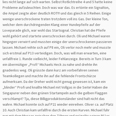
lies nicht lange auf sich warten. Selbst Rotlichtreihe 4 und 5 hatte keine
Probleme aufzuleuchten. Doch was war das. Es ertönte ein Signalton,
die Ampel zeigte aber deutlich ROT!!! und das gleich in 5 Reihen. Einige
wenige unerschrockene traten trotzdem voll ins Gas. Der kleine Ton,
welcher dem durchdringenden Klang einer Hundepfeife auf der
Loveparade glich, war wohl das Startsignal. Christian hat die Pfeife
wohl gehört und startete unerschrocken durch. Oli und Michael waren
hingegen verwirrt und mussten einige der unerschrockenen passieren
lassen. Michael reihte sich auf P8 ein, Oli verlor noch mehr und musste
sich erstmal auf P13 verteidigen. Doch, was will man erwarten, eine
unfallfreie 1. Runde vielleicht, leider Fehlanzeige. Bereits in Turn 3 kam
ein übermütiger „Profi“ Michaels Heck zu nahe und drehte ihn
gnadenlos weg. Oli grüsste dann kurz am vorbeifahren seinen
Teamkollegen und machte ihn auf die fehlende Frontschürze
aufmerksam. Da der Dreher wohl nicht genug gewesen ist, kam ein
„blinder“ Profi und knallte Michael mit Vollgas in die Seite! Haben die
Singapurer neben den grünen Startampeln auch die gelben Flaggen
verschlampt? Tja, diese Billigproduktionsländer sind halt nicht das
wahre. Michael konnte sich auf P21 wieder einreihen. Oliver ca. auf Platz
10. Auch Christian kam unfallfrei durch die ersten Kurven. Michael fuhr
nun mit dem Messer zwischen den Zähnen und prügelte seinen 911er