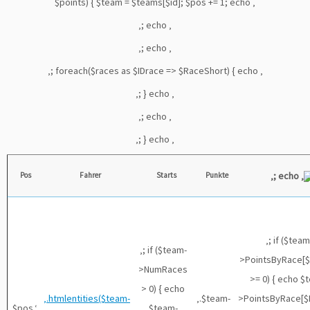
$points) { $team = $teams[$id]; $pos += 1; echo ‚
‚; echo ‚
‚; echo ‚
‚; foreach($races as $IDrace => $RaceShort) { echo ‚
‚; } echo ‚
‚; echo ‚
‚; } echo ‚
‚; echo ‚
Pos
Fahrer
Starts
Punkte
‚; if ($team
‚; if ($team-
>PointsByRace[$
>NumRaces
>= 0) { echo $
> 0) { echo
‚.htmlentities($team-
‚.$team-
>PointsByRace[$I
‚.$pos.‘
$team-