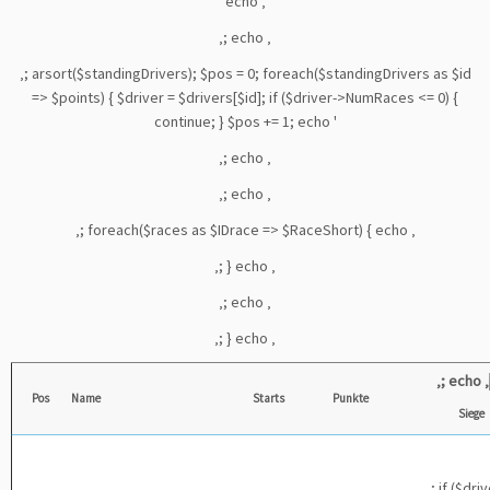
echo ‚
‚; echo ‚
‚; arsort($standingDrivers); $pos = 0; foreach($standingDrivers as $id
=> $points) { $driver = $drivers[$id]; if ($driver->NumRaces <= 0) {
continue; } $pos += 1; echo '
‚; echo ‚
‚; echo ‚
‚; foreach($races as $IDrace => $RaceShort) { echo ‚
‚; } echo ‚
‚; echo ‚
‚; } echo ‚
‚; echo ‚
Pos
Name
Starts
Punkte
Siege
‚; if ($driv