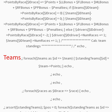
>PointsByRace[$IDrace] += $Points + $LLBonus + $FLBonus + $MLBonus
+ $RFBonus + $PPBonus – $Penalties; if ($teams[$IDteam]-
>PointsByRace[$IDrace] < 0) { $teams[$IDteam]-
>PointsByRace[$IDrace] = 0; } $teams[$IDteam]-
>PointsByRace[$IDrace] += $Points + $LLBonus + $FLBonus + $MLBonus
+ $RFBonus + $PPBonus – $Penalties; } else { $drivers[$IDdriver]-
>PointsByRace[$IDrace] = -2; } $drivers[$IDdriver]->NumRaces += 1;
$teams[$IDteam]->NumRaces += 1; } /******************* Calc team
standings ********************/ /* echo ‚
Teams
‚; foreach($teams as $id => $team) { $standingTeams[$id] =
$team->Points; } echo ‚
‚; echo ‚
‚; echo ‚
‚; foreach($races as $IDrace => $race) { echo ‚
‚; echo ‚
‚; arsort($standingTeams); $pos = 0; foreach($standingTeams as $id =>