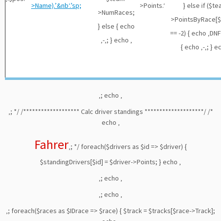
>Name).’&nb‘.’sp;
>Points.‘
} else if ($t
>NumRaces;
>PointsByRace[$
} else { echo
== -2) { echo ‚DNF‘
‚-‚; } echo ‚
{ echo ‚-‚; } e
‚; echo ‚
‚; */ /******************* Calc driver standings ********************/ /*
echo ‚
Fahrer
‚; */ foreach($drivers as $id => $driver) {
$standingDrivers[$id] = $driver->Points; } echo ‚
‚; echo ‚
‚; echo ‚
‚; foreach($races as $IDrace => $race) { $track = $tracks[$race->Track];