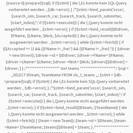
{source 0}
prepare($sql); if (!$stmt) { die (‚Es konnte kein SQL-Query
vorbereitet werden: ‚.$db->error); } /*$stmt->bind_param(’ssssi‘,
$search_sim, $search_car, $search_track, $search_submitter,
$start_index);*/ if (!$stmt->execute()) { die (‚Query konnte nicht
ausgeführt werden: ‚.$stmt->error); } if (!$stmt->bind_result($IDdriver,
$FName, $LName, $Nick, $Accepted)) { die (‚Query konnte nicht
ausgewertet werden: ‚.$stmt->error); } while ($stmt->fetch()) { if
(($Accepted == 1) && ($FName != „frei“) && ($FName != „frei1“)) { $driver
= new Driver(); $driver->id = $IDdriver; $driver->FName= $FName;
$driver->LName= $LName; $driver->Nick= $Nick; $drivers[$IDdriver] =
$driver; } } /******************* Get teams ********************/ $sql =
„SELECT IDteam, TeamName FROM sls_t_teams „; $stmt = $db-
>prepare($sql); if (!$stmt) { die (‚Es konnte kein SQL-Query vorbereitet
werden: ‚.$db->error); } /*$stmt->bind_param(’ssssi‘, $search_sim,
$search_car, $search_track, $search_submitter, $start_index);*/ if
(!$stmt->execute()) { die (‚Query konnte nicht ausgeführt werden:
‚.$stmt->error); } if (!$stmt->bind_result($IDteam, $TeamName)) { die
(‚Query konnte nicht ausgewertet werden: ‚.$stmt->error); } while
($stmt->fetch()) { $team = new Team(); $team->id = $IDteam; $team-
>Name= $TeamName; $teams[$IDteam] = $team; } /*******************