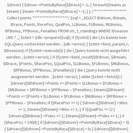
$driver) { $driver->PointsByRace[$IDrace] = -1; } foreach($teams as
$team) { $team->PointsByRace[$IDrace] = -1; } } /*******************
Collect points ********************/ $sql = „SELECT IDdriver, IDteam,
IDrace, Points, RacePos, QualPos, LLBonus, FLBonus, MLBonus,
RFBonus, PPBonus, Penalties FROM sls_t_standings WHERE IDseason
LIKE ? „; $stmt = $db->prepare($sql); if (!$stmt) { die (‚Es konnte kein
SQL-Query vorbereitet werden: ‚.$db->error); } $stmt->bind_param(‚i‘,
$IDseason); if (!$stmt->execute()) { die (‚Query konnte nicht ausgeführt
werden: ‚.$stmt->error); } if (!$stmt->bind_result($IDdriver, $IDteam,
$IDrace, $Points, $RacePos, $QualPos, $LLBonus, $FLBonus, $MLBonus,
$RFBonus, $PPBonus, $Penalties)) { die (‚Query konnte nicht
ausgewertet werden: ‚.$stmt->error); } while ($stmt->fetch()) {
$drivers[$IDdriver]->Points += $Points + $LLBonus + $FLBonus +
$MLBonus + $RFBonus + $PPBonus – $Penalties; $teams[$IDteam]-
>Points += $Points + $LLBonus + $FLBonus + $MLBonus + $RFBonus +
$PPBonus – $Penalties; if ($RacePos == 1) { $drivers[$IDdriver]->Wins
+= 1; $teams[$IDteam]->Wins += 1; } if ($QualPos == 1) {
$drivers[$IDdriver]->Poles += 1; $teams[$IDteam]->Poles += 1; } if
($RacePos < 1000) { if ($drivers[$IDdriver]->PointsByRace[$IDrace] < 0)
{ $drivers[$IDdriver]->PointsByRace[$IDrace] = 0; } $drivers[$IDdriver]-