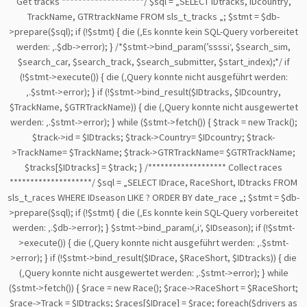
Get tracks ********************/ $sql = „SELECT IDtracks, IDcountry,
TrackName, GTRtrackName FROM sls_t_tracks „; $stmt = $db-
>prepare($sql); if (!$stmt) { die (‚Es konnte kein SQL-Query vorbereitet
werden: ‚.$db->error); } /*$stmt->bind_param(’ssssi‘, $search_sim,
$search_car, $search_track, $search_submitter, $start_index);*/ if
(!$stmt->execute()) { die (‚Query konnte nicht ausgeführt werden:
‚.$stmt->error); } if (!$stmt->bind_result($IDtracks, $IDcountry,
$TrackName, $GTRTrackName)) { die (‚Query konnte nicht ausgewertet
werden: ‚.$stmt->error); } while ($stmt->fetch()) { $track = new Track();
$track->id = $IDtracks; $track->Country= $IDcountry; $track-
>TrackName= $TrackName; $track->GTRTrackName= $GTRTrackName;
$tracks[$IDtracks] = $track; } /******************* Collect races
********************/ $sql = „SELECT IDrace, RaceShort, IDtracks FROM
sls_t_races WHERE IDseason LIKE ? ORDER BY date_race „; $stmt = $db-
>prepare($sql); if (!$stmt) { die (‚Es konnte kein SQL-Query vorbereitet
werden: ‚.$db->error); } $stmt->bind_param(‚i‘, $IDseason); if (!$stmt-
>execute()) { die (‚Query konnte nicht ausgeführt werden: ‚.$stmt-
>error); } if (!$stmt->bind_result($IDrace, $RaceShort, $IDtracks)) { die
(‚Query konnte nicht ausgewertet werden: ‚.$stmt->error); } while
($stmt->fetch()) { $race = new Race(); $race->RaceShort = $RaceShort;
$race->Track = $IDtracks; $races[$IDrace] = $race; foreach($drivers as