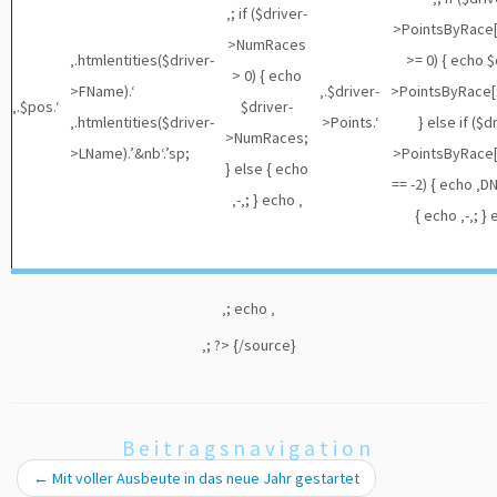
‚; if ($driver-
>PointsByRace[
>NumRaces
‚.htmlentities($driver-
>= 0) { echo $
> 0) { echo
>FName).‘
‚.$driver-
>PointsByRace[
‚.$pos.‘
$driver-
‚.htmlentities($driver-
>Points.‘
} else if ($d
>NumRaces;
>LName).’&nb‘.’sp;
>PointsByRace[
} else { echo
== -2) { echo ‚DN
‚-‚; } echo ‚
{ echo ‚-‚; } 
‚; echo ‚
‚; ?> {/source}
Beitragsnavigation
←
Mit voller Ausbeute in das neue Jahr gestartet