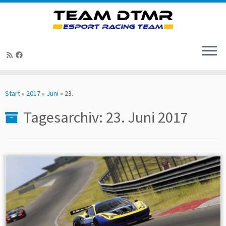
Zum
Inhalt
Start
»
2017
»
Juni
»
23.
springen
Tagesarchiv:
23. Juni 2017