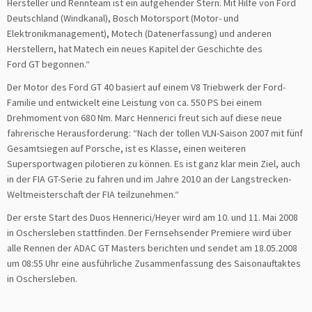
Hersteller und Rennteam ist ein aufgehender Stern. Mit Hilfe von Ford
Deutschland (Windkanal), Bosch Motorsport (Motor- und
Elektronikmanagement), Motech (Datenerfassung) und anderen
Herstellern, hat Matech ein neues Kapitel der Geschichte des
Ford GT begonnen.“
Der Motor des Ford GT 40 basiert auf einem V8 Triebwerk der Ford-
Familie und entwickelt eine Leistung von ca. 550 PS bei einem
Drehmoment von 680 Nm. Marc Hennerici freut sich auf diese neue
fahrerische Herausforderung: “Nach der tollen VLN-Saison 2007 mit fünf
Gesamtsiegen auf Porsche, ist es Klasse, einen weiteren
Supersportwagen pilotieren zu können. Es ist ganz klar mein Ziel, auch
in der FIA GT-Serie zu fahren und im Jahre 2010 an der Langstrecken-
Weltmeisterschaft der FIA teilzunehmen.“
Der erste Start des Duos Hennerici/Heyer wird am 10. und 11. Mai 2008
in Oschersleben stattfinden. Der Fernsehsender Premiere wird über
alle Rennen der ADAC GT Masters berichten und sendet am 18.05.2008
um 08:55 Uhr eine ausführliche Zusammenfassung des Saisonauftaktes
in Oschersleben.