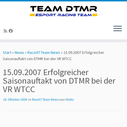
Zum
Inhalt
Start
»
News
»
Race07 Team News
»
15.09.2007 Erfolgreicher
springen
Saisonauftakt von DTMR bei der VR WTCC
15.09.2007 Erfolgreicher
Saisonauftakt von DTMR bei der
VR WTCC
18. Oktober 2008
in
Race07 Team News
von
Heiko